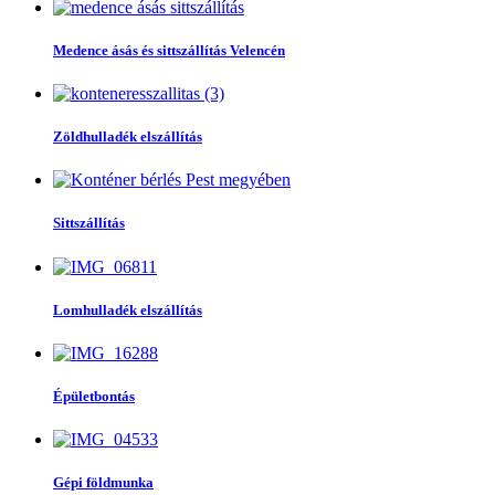
Medence ásás és sittszállítás Velencén
Zöldhulladék elszállítás
Sittszállítás
Lomhulladék elszállítás
Épületbontás
Gépi földmunka