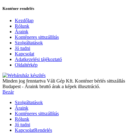
Konténer rendelés
Kezdőlap
Rólunk
Áraink
Konténeres sittszállítás
Szolgáltatások
Jó tudni
Kapcsolat
Adatkezelési tájékoztató
Oldaltérkép
Minden jog fenntartva Váli Gép Kft. Konténer bérlés sittszállás
Budapest - Áraink bruttó árak a képek illusztráció.
Bezár
Szolgáltatások
Áraink
Konténeres sittszállítás
Rólunk
Jó tudni
Kapcsolat
Rendelés