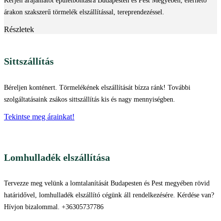
Kérjen árajánlatot épületbontásra Budapesten és Pest Megyében, elérhető
árakon szakszerű törmelék elszállítással, tereprendezéssel.
Részletek
Sittszállítás
Béreljen konténert. Törmelékének elszállítását bízza ránk! További
szolgáltatásaink zsákos sittszállítás kis és nagy mennyiségben.
Tekintse meg árainkat!
Lomhulladék elszállítása
Tervezze meg velünk a lomtalanítását Budapesten és Pest megyében rövid
határidővel, lomhulladék elszállító cégünk áll rendelkezésére. Kérdése van?
Hívjon bizalommal. +36305737786