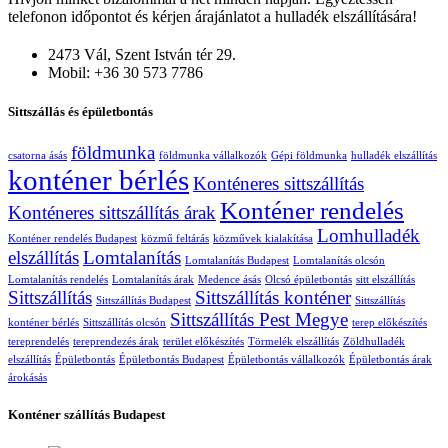
telefonon időpontot és kérjen árajánlatot a hulladék elszállítására!
2473 Vál, Szent István tér 29.
Mobil: +36 30 573 7786
Sittszállás és épületbontás
földmunka
csatorna ásás
földmunka vállalkozók
Gépi földmunka
hulladék elszállítás
konténer bérlés
Konténeres sittszállítás
Konténer rendelés
Konténeres sittszállítás árak
Lomhulladék
Konténer rendelés Budapest
közmű feltárás
közművek kialakítása
elszállítás
Lomtalanítás
Lomtalanítás Budapest
Lomtalanítás olcsón
Lomtalanítás rendelés
Lomtalanítás árak
Medence ásás
Olcsó épületbontás
sitt elszállítás
Sittszállítás
Sittszállítás konténer
Sittszállítás Budapest
Sittszállítás
Sittszállítás Pest Megye
konténer bérlés
Sittszállítás olcsón
terep előkészítés
tereprendelés
tereprendezés árak
terület előkészítés
Törmelék elszállítás
Zöldhulladék
elszállítás
Épületbontás
Épületbontás Budapest
Épületbontás vállalkozók
Épületbontás árak
árokásás
Konténer szállítás Budapest