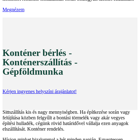
Megnézem
Konténer bérlés -
Konténerszállítás -
Gépföldmunka
Kérjen ingyenes helyszíni árajánlatot!
Sittszállítás kis és nagy mennyiségben. Ha építkezése során vagy
felújítása közben felgyűlt a bontási törmelék vagy akár vegyes
építési hulladék, cégünk rövid határidővel vállalja ezen anyagok
elszállítását. Konténer rendelés.
Hívjon minket bizalommal a hét minden napján. Egyeztessen